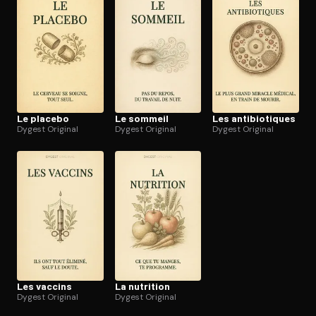
Ouvre l'app Appareil photo, pointe sur le code. C'est gratuit à l
Le placebo
Le sommeil
Les an­ti­bio­tiques
Dygest Original
Dygest Original
Dygest Original
Les vaccins
La nutrition
Dygest Original
Dygest Original