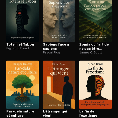
Ouvre l'app Appareil photo, pointe sur le code. C'est gratuit à l
Totem et Tabou
Sapiens face à
Zomia ou l’art de
Sigmund Freud
sapiens
ne pas être
Pascal Picq
gouverné
James C. Scott
Par-delà nature
L’étranger qui
La fin de
et culture
vient
l’exotisme