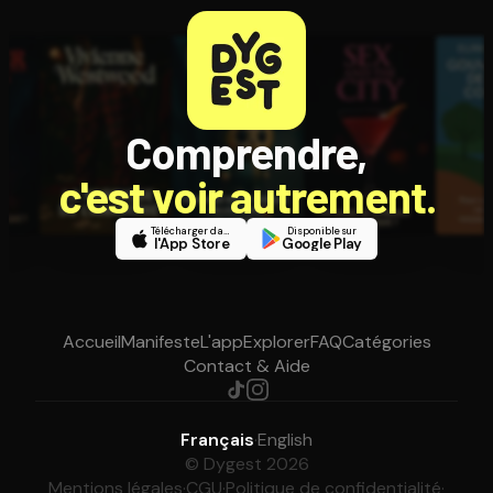
Comprendre,
c'est voir autrement.
Télécharger dans
Disponible sur
l'App Store
Google Play
Accueil
Manifeste
L'app
Explorer
FAQ
Catégories
Contact & Aide
Français
·
English
© Dygest 2026
Mentions légales
·
CGU
·
Politique de confidentialité
·