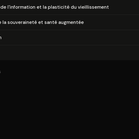
de l'in­for­ma­tion et la plasticité du vieillis­se­ment
 la sou­ve­rai­ne­té et santé augmentée
n
6