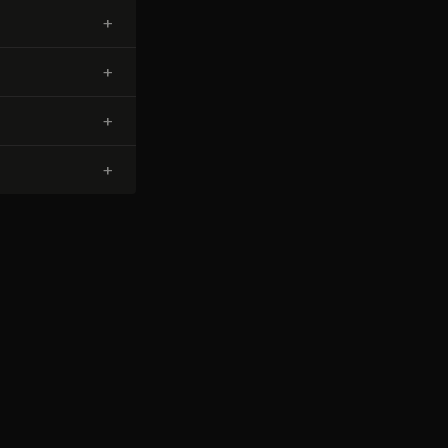
+
+
+
+