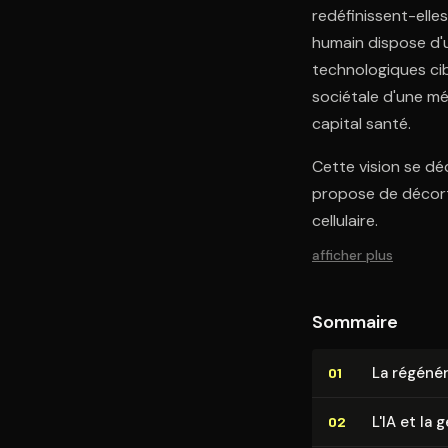
redéfinissent-elles
humain dispose d'u
technologiques cibl
sociétale d'une méd
capital santé.
Cette vision se déc
propose de décorti
cellulaire.
afficher plus
Sommaire
La ré­gé­n
01
L'IA et la
02