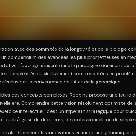
ratuit à l'essai.
ration avec des sommités de la longévité et de la biologie cellu
 un compendium des avancées les plus prometteuses en mé
édictive. L'ouvrage s'inscrit dans le paradigme dominant de la 
 les complexités du vieillissement sont recadrées en problème
e résolus par la convergence de l'IA et de la génomique.
ibles des concepts complexes, Robbins propose une feuille d
velle ère. Comprendre cette vision résolument optimiste de l
xercice intellectuel ; c'est un impératif stratégique pour qui
nté, qu'il s'agisse de décideurs, de professionnels ou de simple
entrale : Comment les innovations en médecine génomique et