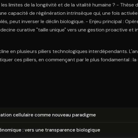
 les limites de la longévité et de la vitalité humaine ? - Thèse
ne capacité de régénération intrinsèque qui, une fois activée
és, peut inverser le déclin biologique. - Enjeu principal : Opér
ecine curative "taille unique" vers une gestion proactive et i
line en plusieurs piliers technologiques interdépendants. L'an
quer ces piliers, en commençant par le plus fondamental : la
é­ra­tion cellulaire comme nouveau paradigme
 génomique : vers une trans­pa­rence biologique