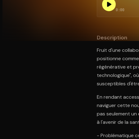
0:00
Ouvre l'app Appareil photo, pointe sur le code. C'est g
Description
Fruit d'une collabo
positionne comme
régénérative et pr
technologique", où
susceptibles d'êtr
En rendant access
naviguer cette nou
pas seulement un e
à l'avenir de la sa
- Problématique c