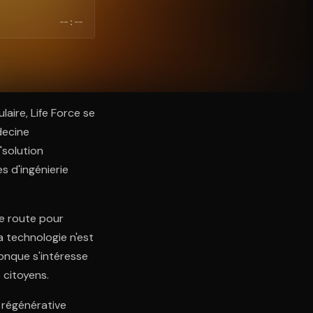
--:--
laire, Life Force se
decine
"solution
s d'ingénierie
e route pour
a technologie n'est
conque s'intéresse
s citoyens.
 régénérative