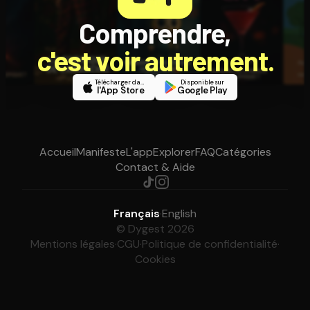
Comprendre,
c'est voir autrement.
Télécharger dans
Disponible sur
l'App Store
Google Play
Accueil
Manifeste
L'app
Explorer
FAQ
Catégories
Contact & Aide
Français
·
English
© Dygest 2026
Mentions légales
·
CGU
·
Politique de confidentialité
·
Cookies