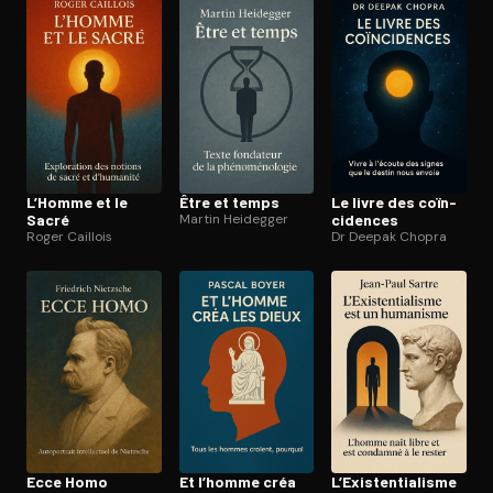
Ouvre l'app Appareil photo, pointe sur le code. C'est gratuit à l
L’Homme et le
Être et temps
Le livre des coïn­
Sacré
Martin Heidegger
ci­dences
Roger Caillois
Dr Deepak Chopra
Ecce Homo
Et l’homme créa
L’Exis­ten­tia­lisme