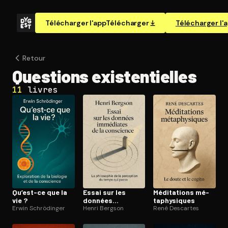
Télécharger l'app
Télécharger
Télécharger l'
Retour
Questions exis­ten­tielles
11
livres
Qu’est-ce que la
Essai sur les
Méditations mé­
vie ?
données
ta­phy­siques
Erwin Schrödinger
immédiates de la
Henri Bergson
René Descartes
conscience