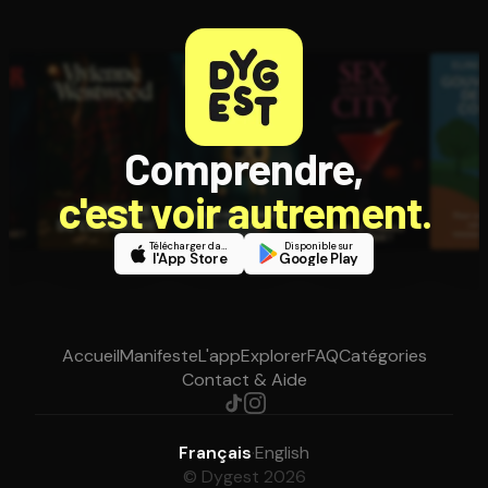
Comprendre,
c'est voir autrement.
Télécharger dans
Disponible sur
l'App Store
Google Play
Accueil
Manifeste
L'app
Explorer
FAQ
Catégories
Contact & Aide
Français
·
English
© Dygest 2026