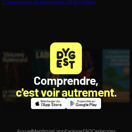
L’Ap­pren­tis­sage de l'im­per­fec­tion
Tal Ben-Shahar
Comprendre,
c'est voir autrement.
Télécharger dans
Disponible sur
l'App Store
Google Play
Accueil
Manifeste
L'app
Explorer
FAQ
Catégories