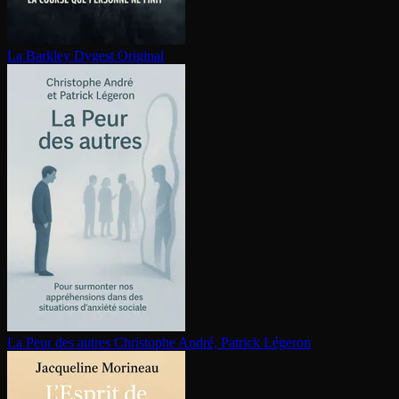
La Barkley
Dygest Original
La Peur des autres
Christophe André, Patrick Légeron