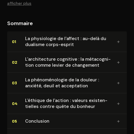
: La démocratisation du savoir thérapeutique comme
afficher plus
levier d'agence individuelle.
Sommaire
La physiologie de l'affect : au-delà du
+
01
dualisme corps-esprit
L'ar­chi­tec­ture cognitive : la mé­ta­cog­ni­
+
02
tion comme levier de changement
La phé­no­mé­no­lo­gie de la douleur :
+
03
anxiété, deuil et acceptation
L'éthique de l'action : valeurs exis­ten­
+
04
tielles contre quête du bonheur
+
Conclusion
05