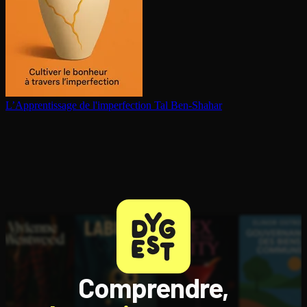
L’Ap­pren­tis­sage de l'im­per­fec­tion
Tal Ben-Shahar
Comprendre,