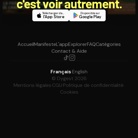
c'est voir autrement.
Télécharger dans
Disponible sur
l'App Store
Google Play
Accueil
Manifeste
L'app
Explorer
FAQ
Catégories
Contact & Aide
Français
·
English
© Dygest 2026
Mentions légales
·
CGU
·
Politique de confidentialité
·
Cookies