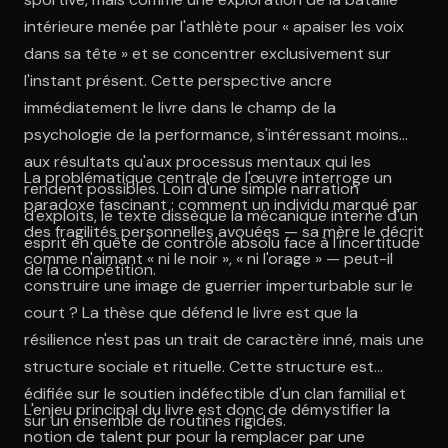
intérieure menée par l'athlète pour « apaiser les voix
dans sa tête » et se concentrer exclusivement sur
l'instant présent. Cette perspective ancre
immédiatement le livre dans le champ de la
psychologie de la performance, s'intéressant moins
aux résultats qu'aux processus mentaux qui les
La problématique centrale de l'œuvre interroge un
rendent possibles. Loin d'une simple narration
paradoxe fascinant : comment un individu marqué par
d'exploits, le texte dissèque la mécanique interne d'un
des fragilités personnelles avouées — sa mère le décrit
esprit en quête de contrôle absolu face à l'incertitude
comme n'aimant « ni le noir », « ni l'orage » — peut-il
de la compétition.
construire une image de guerrier imperturbable sur le
court ? La thèse que défend le livre est que la
résilience n'est pas un trait de caractère inné, mais une
structure sociale et rituelle. Cette structure est
édifiée sur le soutien indéfectible d'un clan familial et
L'enjeu principal du livre est donc de démystifier la
sur un ensemble de routines rigides.
notion de talent pur pour la remplacer par une