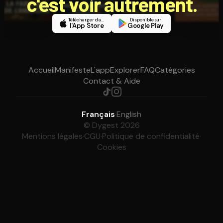
c'est voir autrement.
Télécharger dans
Disponible sur
l'App Store
Google Play
Accueil
Manifeste
L'app
Explorer
FAQ
Catégories
Contact & Aide
Français
·
English
© Dygest 2026
Mentions légales
·
CGU
·
Politique de confidentialité
·
Cookies