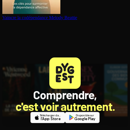
Vaincre la co­dé­pen­dance
Melody Beattie
Comprendre,
c'est voir autrement.
Télécharger dans
Disponible sur
l'App Store
Google Play