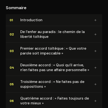
d’enseignement de pratiques à adopter pour faire de
Sommaire
notre vie un paradis sur terre : assumer ce que nous
voulons être, aimer sans conditions, ne plus se
+
In­tro­duc­tion
01
contrôler et ne plus contrôler les autres, être heureux
et surtout, être libre tout simplement…
De l’enfer au paradis : le chemin de la
+
02
liberté toltèque
Premier accord toltèque : « Que votre
+
03
parole soit impeccable »
Deuxième accord : « Quoi qu’il arrive,
+
04
n’en faites pas une affaire personnelle »
Troisième accord : « Ne faites pas de
+
05
sup­po­si­tions »
Quatrième accord : « Faites toujours de
+
06
votre mieux »