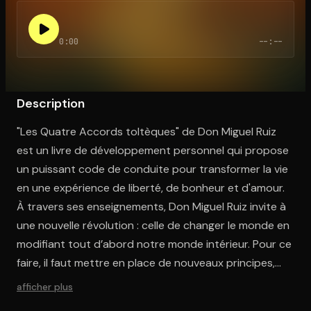
0:00
--:--
Ouvre l'app Appareil photo, pointe sur le code. C'est gratuit à l
Description
"Les Quatre Accords toltèques" de Don Miguel Ruiz
est un livre de développement personnel qui propose
un puissant code de conduite pour transformer la vie
en une expérience de liberté, de bonheur et d'amour.
À travers ses enseignements, Don Miguel Ruiz invite à
une nouvelle révolution : celle de changer le monde en
modifiant tout d’abord notre monde intérieur. Pour ce
faire, il faut mettre en place de nouveaux principes,
une nouvelle philosophie de vie, d’être de penser et
afficher plus
d’agir. Les Quatre Accords toltèques est un guide