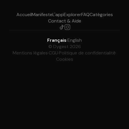
Accueil
Manifeste
L'app
Explorer
FAQ
Catégories
Contact & Aide
Français
·
English
© Dygest 2026
Mentions légales
·
CGU
·
Politique de confidentialité
·
Cookies