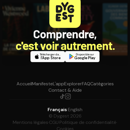
Comprendre,
c'est voir autrement.
Télécharger dans
Disponible sur
l'App Store
Google Play
Accueil
Manifeste
L'app
Explorer
FAQ
Catégories
Contact & Aide
Français
·
English
© Dygest 2026
Mentions légales
·
CGU
·
Politique de confidentialité
·
Cookies