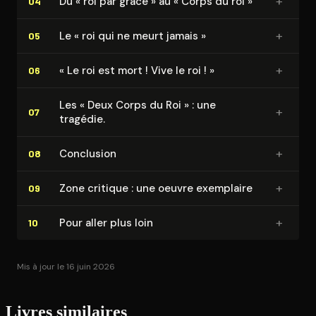
+
Du « roi par grâce » au « Corps du roi »
04
+
Le « roi qui ne meurt jamais »
05
+
« Le roi est mort ! Vive le roi ! »
06
Les « Deux Corps du Roi » : une
+
07
tragédie.
+
Conclusion
08
+
Zone critique : une oeuvre exemplaire
09
+
Pour aller plus loin
10
Mis à jour le 16 juin 2026
Livres similaires