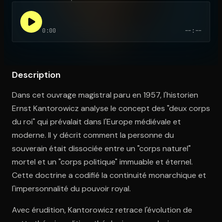
0:00
--:--
Ouvre l'app Appareil photo, pointe sur le code. C'est gratuit à l
Description
Dans cet ouvrage magistral paru en 1957, l'historien
Ernst Kantorowicz analyse le concept des "deux corps
du roi" qui prévalait dans l'Europe médiévale et
moderne. Il y décrit comment la personne du
souverain était dissociée entre un "corps naturel"
mortel et un "corps politique" immuable et éternel.
Cette doctrine a codifié la continuité monarchique et
l'impersonnalité du pouvoir royal.
Avec érudition, Kantorowicz retrace l'évolution de