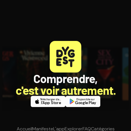
Comprendre,
c'est voir autrement.
Télécharger dans
Disponible sur
l'App Store
Google Play
Accueil
Manifeste
L'app
Explorer
FAQ
Catégories