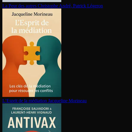
La Peur des autres
Christophe André, Patrick Légeron
L’Esprit de la médiation
Jacqueline Morineau