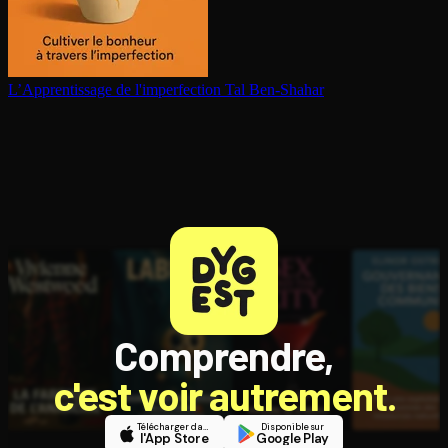
L’Ap­pren­tis­sage de l'im­per­fec­tion
Tal Ben-Shahar
Comprendre,
c'est voir autrement.
Télécharger dans
Disponible sur
l'App Store
Google Play