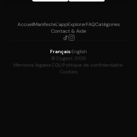
Accueil
Manifeste
L'app
Explorer
FAQ
Catégories
Contact & Aide
Français
·
English
© Dygest 2026
Mentions légales
·
CGU
·
Politique de confidentialité
·
Cookies