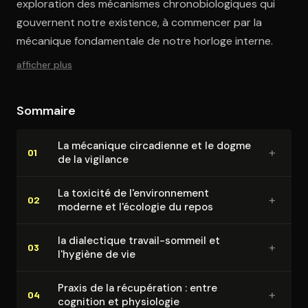
exploration des mécanismes chronobiologiques qui
gouvernent notre existence, à commencer par la
mécanique fondamentale de notre horloge interne.
afficher plus
Sommaire
La mécanique circadienne et le dogme
+
01
de la vigilance
La toxicité de l'en­vi­ron­ne­ment
+
02
moderne et l'écologie du repos
la dialectique travail-sommeil et
+
03
l'hygiène de vie
Praxis de la ré­cu­pé­ra­tion : entre
+
04
cognition et physiologie