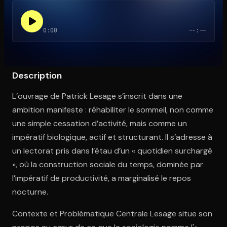
0:00
--:--
Ouvre l'app Appareil photo, pointe sur le code. C'est gratuit à l
Description
L’ouvrage de Patrick Lesage s’inscrit dans une
ambition manifeste : réhabiliter le sommeil, non comme
une simple cessation d’activité, mais comme un
impératif biologique, actif et structurant. Il s’adresse à
un lectorat pris dans l’étau d’un « quotidien surchargé
», où la construction sociale du temps, dominée par
l’impératif de productivité, a marginalisé le repos
nocturne.
Contexte et Problématique Centrale Lesage situe son