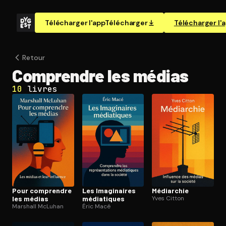
Télécharger l'app
Télécharger
Télécharger l'
Retour
Comprendre les médias
10
livres
Pour comprendre
Les Imaginaires
Médiarchie
les médias
médiatiques
Yves Citton
Marshall McLuhan
Éric Macé