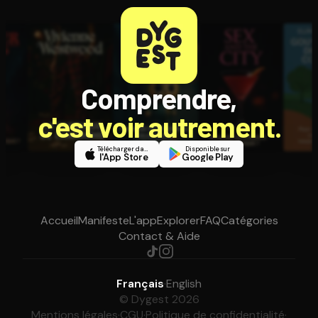
Comprendre,
c'est voir autrement.
Télécharger dans
Disponible sur
l'App Store
Google Play
Accueil
Manifeste
L'app
Explorer
FAQ
Catégories
Contact & Aide
Français
·
English
© Dygest 2026
Mentions légales
·
CGU
·
Politique de confidentialité
·