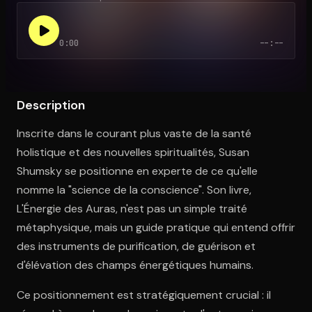
0:00
--:--
Ouvre l'app Appareil photo, pointe sur le code. C'est gratuit à l
Description
Inscrite dans le courant plus vaste de la santé
holistique et des nouvelles spiritualités, Susan
Shumsky se positionne en experte de ce qu'elle
nomme la "science de la conscience". Son livre,
L'Énergie des Auras, n'est pas un simple traité
métaphysique, mais un guide pratique qui entend offrir
des instruments de purification, de guérison et
d'élévation des champs énergétiques humains.
Ce positionnement est stratégiquement crucial : il