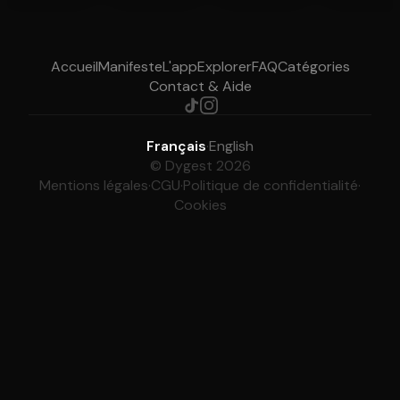
Accueil
Manifeste
L'app
Explorer
FAQ
Catégories
Contact & Aide
Français
·
English
© Dygest 2026
Mentions légales
·
CGU
·
Politique de confidentialité
·
Cookies