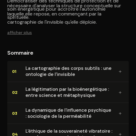
Démocratiser des techniques de protection et de
nécessaire d'analyser la structure conceptuelle sur
soin énergétique pour accroître l'autonomie
laquelle elle repose, en commençant par la
spirituelle.
cartographie de l'invisible qu'elle déploie.
afficher plus
Sommaire
La car­to­gra­phie des corps subtils : une
+
01
ontologie de l'invisible
La lé­gi­ti­ma­tion par la bio­éner­gé­tique :
+
02
entre science et mé­ta­phy­sique
La dynamique de l'influence psychique
+
03
: sociologie de la per­méa­bi­li­té
L'éthique de la sou­ve­rai­ne­té vibratoire :
+
04