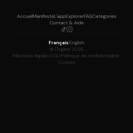
Accueil
Manifeste
L'app
Explorer
FAQ
Catégories
Contact & Aide
Français
·
English
© Dygest 2026
Mentions légales
·
CGU
·
Politique de confidentialité
·
Cookies