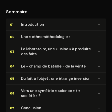
Sommaire
+
In­tro­duc­tion
01
+
Une « eth­no­mé­tho­do­lo­gie »
02
Le laboratoire, une « usine » à produire
+
03
des faits
+
Le « champ de bataille » de la vérité
04
+
Du fait à l’objet : une étrange inversion
05
Vers une symétrie « science » / «
+
06
société » ?
+
Conclusion
07