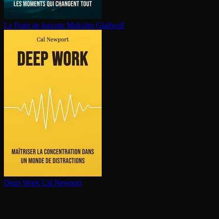
Le Point de bascule
Malcolm Gladwell
Deep Work
Cal Newport