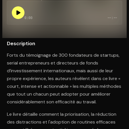
0:00
--:--
Ouvre l'app Appareil photo, pointe sur le code. C'est gratuit à l
Description
Forts du témoignage de 300 fondateurs de startups,
serial entrepreneurs et directeurs de fonds
d’investissement internationaux, mais aussi de leur
propre expérience, les auteurs révèlent dans ce livre «
court, intense et actionnable » les multiples méthodes
que tout un chacun peut adopter pour améliorer
considérablement son efficacité au travail.
Le livre détaille comment la priorisation, la réduction
des distractions et l'adoption de routines efficaces