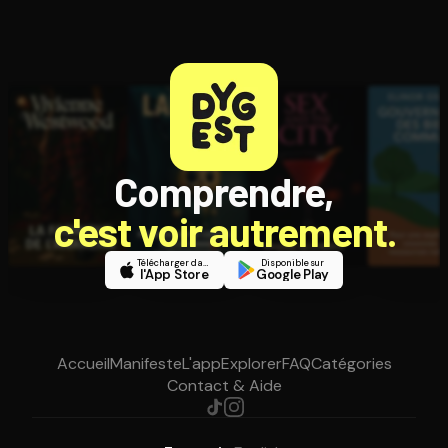
Comprendre,
c'est voir autrement.
Télécharger dans
Disponible sur
l'App Store
Google Play
Accueil
Manifeste
L'app
Explorer
FAQ
Catégories
Contact & Aide