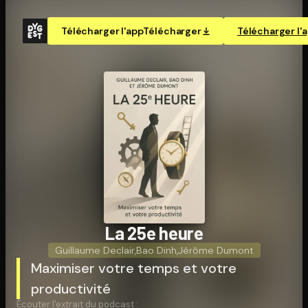
Télécharger l'app
Télécharger
Télécharger l'
La 25e heure
Guillaume Declair
,
Bao Dinh
,
Jérôme Dumont
Maximiser votre temps et votre
productivité
Écouter l'extrait du podcast :