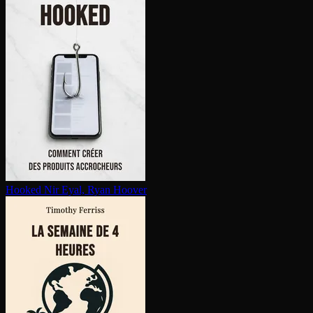
Hooked
Nir Eyal, Ryan Hoover