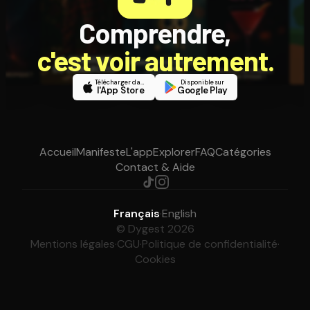
Comprendre,
c'est voir autrement.
Télécharger dans
Disponible sur
l'App Store
Google Play
Accueil
Manifeste
L'app
Explorer
FAQ
Catégories
Contact & Aide
Français
·
English
© Dygest 2026
Mentions légales
·
CGU
·
Politique de confidentialité
·
Cookies