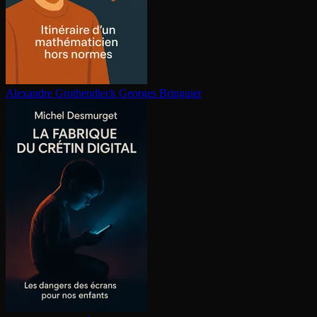
Alexandre Gro­then­dieck
Georges Bringuier