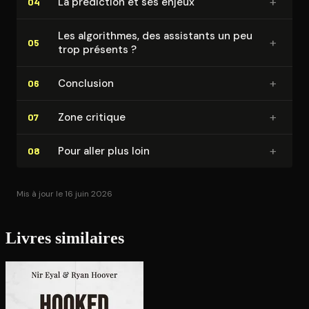
+
La prédiction et ses enjeux
04
Les algorithmes, des assistants un peu
+
05
trop présents ?
+
Conclusion
06
+
Zone critique
07
+
Pour aller plus loin
08
Mis à jour le 16 juin 2026
Livres similaires