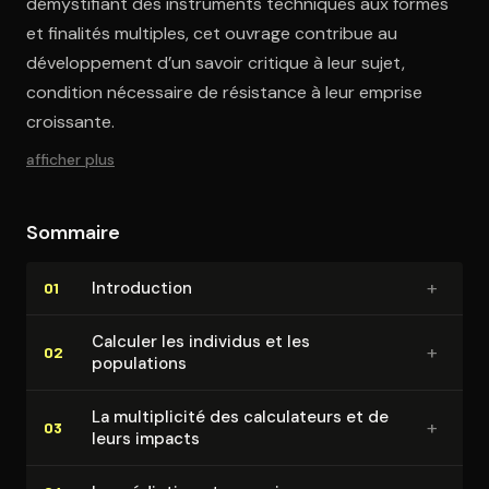
démystifiant des instruments techniques aux formes
et finalités multiples, cet ouvrage contribue au
développement d’un savoir critique à leur sujet,
condition nécessaire de résistance à leur emprise
croissante.
afficher plus
Sommaire
+
In­tro­duc­tion
01
Calculer les individus et les
+
02
populations
La mul­ti­pli­ci­té des cal­cu­la­teurs et de
+
03
leurs impacts