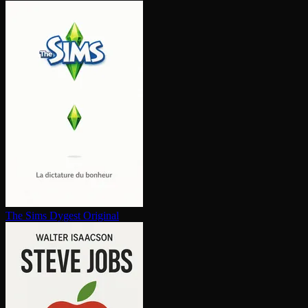
The Sims
Dygest Original