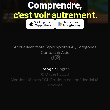
Comprendre,
c'est voir autrement.
Télécharger dans
Disponible sur
l'App Store
Google Play
Accueil
Manifeste
L'app
Explorer
FAQ
Catégories
Contact & Aide
Français
·
English
© Dygest 2026
Mentions légales
·
CGU
·
Politique de confidentialité
·
Cookies