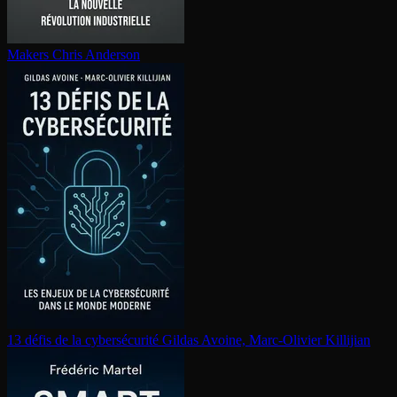
Makers
Chris Anderson
13 défis de la cy­ber­sé­cu­ri­té
Gildas Avoine, Marc-Olivier Killijian