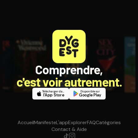
Comprendre,
c'est voir autrement.
Télécharger dans
Disponible sur
l'App Store
Google Play
Accueil
Manifeste
L'app
Explorer
FAQ
Catégories
Contact & Aide