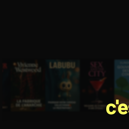
Ouvre l'app Appareil photo, pointe sur le code. C'est g
c'