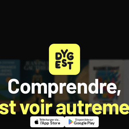
ratuit à l'essai.
Comprendre,
est voir autreme
Télécharger dans
Disponible sur
l'App Store
Google Play