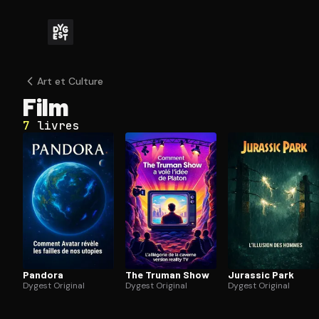
Art et Culture
Film
7
livres
Pandora
The Truman Show
Jurassic Park
Dygest Original
Dygest Original
Dygest Original