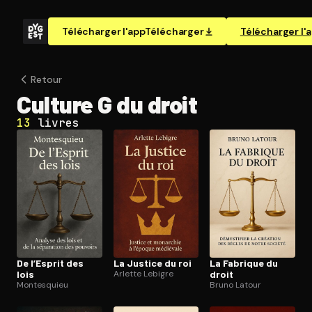
Télécharger l'app
Télécharger
Télécharger l'
Retour
Culture G du droit
13
livres
De l’Esprit des
La Justice du roi
La Fabrique du
lois
Arlette Lebigre
droit
Montesquieu
Bruno Latour