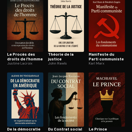
Ouvre l'app Appareil photo, pointe sur le code. C'est gratuit à l
Le Procès des
Théorie de la
Manifeste du
droits de l’homme
justice
Parti communiste
Justine Lacroix
John Rawls
Karl Marx
De la démocratie
Du Contrat social
Le Prince