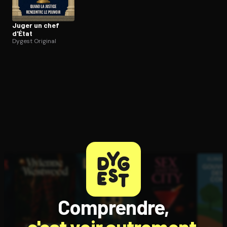
Juger un chef
d'État
Dygest Original
Comprendre,
c'est voir autrement.