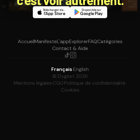
Télécharger dans
Disponible sur
l'App Store
Google Play
Accueil
Manifeste
L'app
Explorer
FAQ
Catégories
Contact & Aide
Français
·
English
© Dygest 2026
Mentions légales
·
CGU
·
Politique de confidentialité
·
Cookies