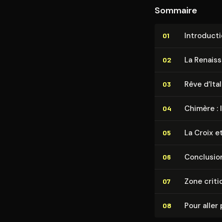
Sommaire
In­tro­duc­t
01
La Renaiss
02
Rêve d’Ital
03
Chimère :
04
La Croix e
05
Conclusio
06
Zone criti
07
Pour aller 
08