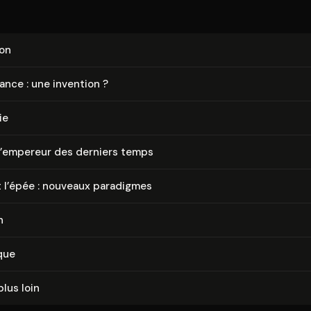
ion
ance : une invention ?
ie
 l’empereur des derniers temps
t l’épée : nouveaux paradigmes
n
que
plus loin