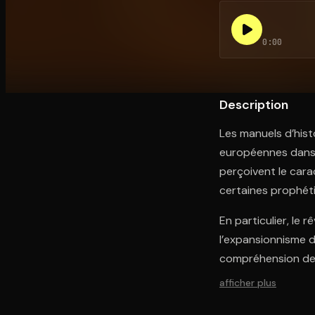
0:00
Ouvre l'app Appareil photo, pointe sur le code. C'est g
Description
Les manuels d’hist
européennes dans l
perçoivent le cara
certaines prophét
En particulier, le 
l’expansionnisme de
compréhension des 
afficher plus