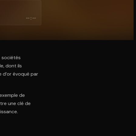
--:--
s sociétés
, dont ils
e d’or évoqué par
l’exemple de
être une clé de
issance.