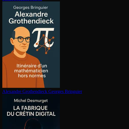
Alexandre Gro­then­dieck
Georges Bringuier