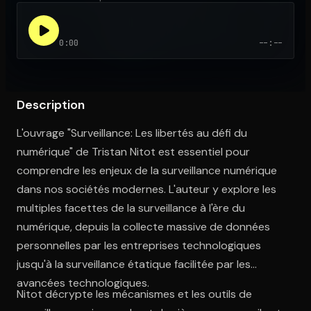
0:00
--:--
Ouvre l'app Appareil photo, pointe sur le code. C'est gratuit à l
Description
L'ouvrage "Surveillance: Les libertés au défi du
numérique" de Tristan Nitot est essentiel pour
comprendre les enjeux de la surveillance numérique
dans nos sociétés modernes. L'auteur y explore les
multiples facettes de la surveillance à l'ère du
numérique, depuis la collecte massive de données
personnelles par les entreprises technologiques
jusqu'à la surveillance étatique facilitée par les
avancées technologiques.
Nitot décrypte les mécanismes et les outils de