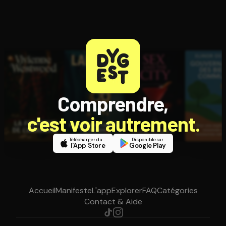
Comprendre,
c'est voir autrement.
Télécharger dans
Disponible sur
l'App Store
Google Play
Accueil
Manifeste
L'app
Explorer
FAQ
Catégories
Contact & Aide