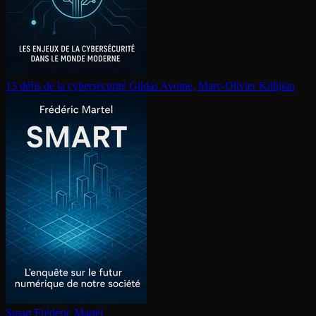
13 défis de la cy­ber­sé­cu­ri­té
Gildas Avoine, Marc-Olivier Killijian
Smart
Frédéric Martel