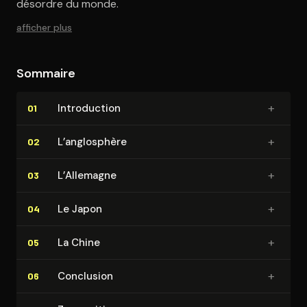
désordre du monde.
afficher plus
Sommaire
+
In­tro­duc­tion
01
+
L’anglosphère
02
+
L’Allemagne
03
+
Le Japon
04
+
La Chine
05
+
Conclusion
06