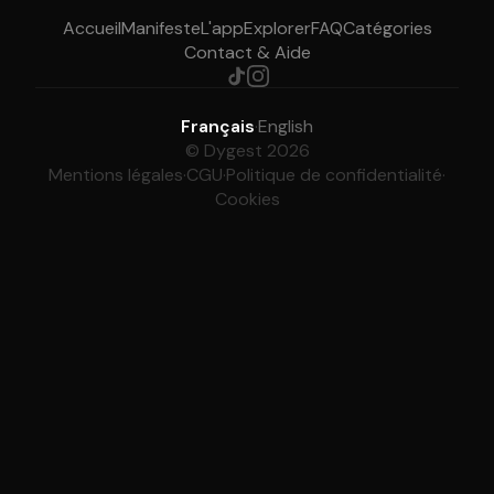
Accueil
Manifeste
L'app
Explorer
FAQ
Catégories
Contact & Aide
Français
·
English
© Dygest 2026
Mentions légales
·
CGU
·
Politique de confidentialité
·
Cookies