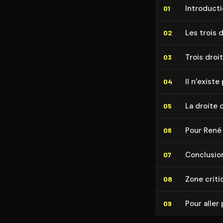
In­tro­duc­t
01
Les trois 
02
Trois dro
03
Il n’exist
04
La droite o
05
Pour René
06
Conclusio
07
Zone criti
08
Pour aller 
09