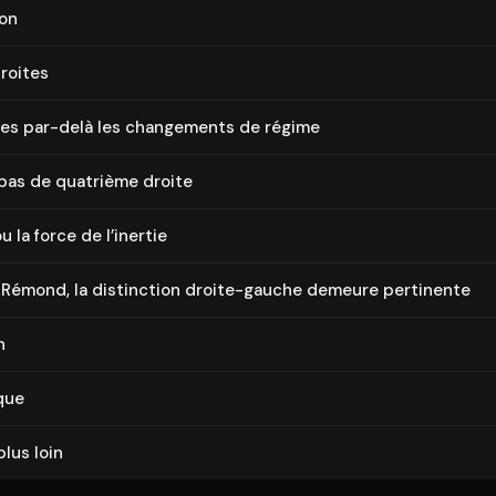
ion
droites
ites par-delà les changements de régime
e pas de quatrième droite
u la force de l’inertie
 Rémond, la distinction droite-gauche demeure pertinente
n
que
plus loin