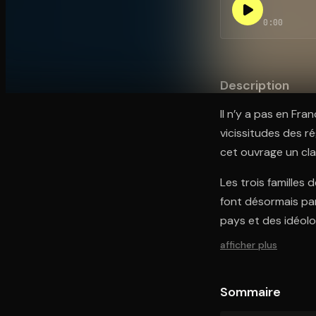
0:00
Ouvre l'app Appareil photo, pointe sur le code. C'est g
Description
Il n’y a pas en Fra
vicissitudes des r
cet ouvrage un cla
Les trois familles
font désormais par
pays et des idéolo
afficher plus
Sommaire