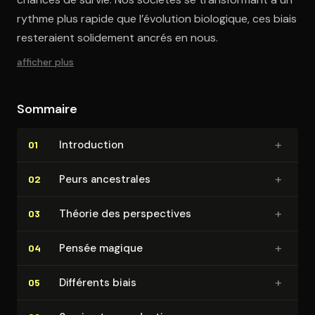
rythme plus rapide que l’évolution biologique, ces biais
resteraient solidement ancrés en nous.
afficher plus
Sommaire
+
In­tro­duc­tion
01
+
Peurs ancestrales
02
+
Théorie des pers­pec­tives
03
+
Pensée magique
04
+
Différents biais
05