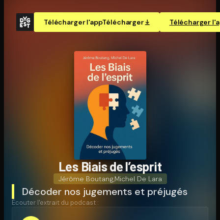
Télécharger l'app
Télécharger
Télécharger l'
Les Biais de l’esprit
Jérôme Boutang
,
Michel De Lara
Décoder nos jugements et préjugés
Écouter l'extrait du podcast :