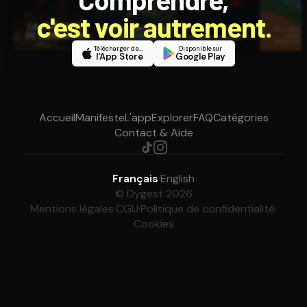
c'est voir autrement.
Télécharger dans
Disponible sur
l'App Store
Google Play
Accueil
Manifeste
L'app
Explorer
FAQ
Catégories
Contact & Aide
Français
·
English
© Dygest 2026
Mentions légales
·
CGU
·
Politique de confidentialité
·
Cookies