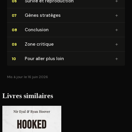
+
Survie et re­pro­duc­tion
06
+
Gènes stratèges
07
+
Conclusion
08
+
Zone critique
09
+
Pour aller plus loin
10
Mis à jour le 16 juin 2026
Livres similaires