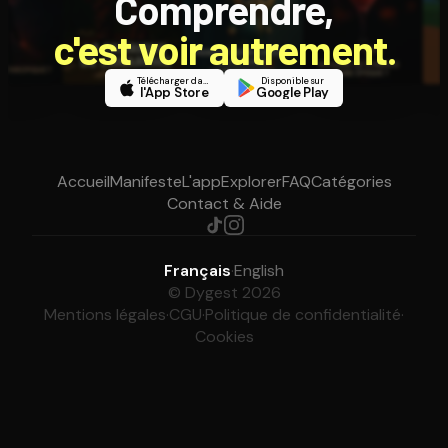
Comprendre,
c'est voir autrement.
Télécharger dans
Disponible sur
l'App Store
Google Play
Accueil
Manifeste
L'app
Explorer
FAQ
Catégories
Contact & Aide
Français
·
English
© Dygest 2026
Mentions légales
·
CGU
·
Politique de confidentialité
·
Cookies