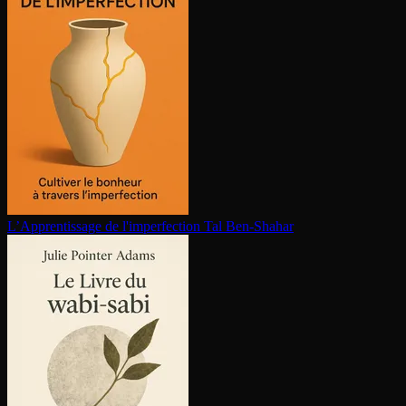
L’Ap­pren­tis­sage de l'im­per­fec­tion
Tal Ben-Shahar