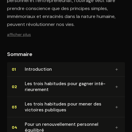
personnel et l’entrepreneuriat, l’ouvrage veut faire
prendre conscience que des principes simples,
immémoriaux et enracinés dans la nature humaine,
peuvent révolutionner nos vies.
afficher plus
Sommaire
+
In­tro­duc­tion
01
Les trois habitudes pour gagner in­té­
+
02
rieu­re­ment
Les trois habitudes pour mener des
+
03
victoires publiques
Pour un re­nou­vel­le­ment personnel
+
04
équilibré