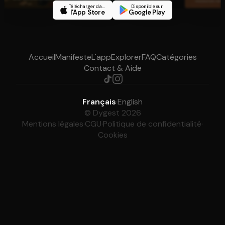
Télécharger dans
Disponible sur
l'App Store
Google Play
Accueil
Manifeste
L'app
Explorer
FAQ
Catégories
Contact & Aide
Français
·
English
© Dygest 2026
Mentions légales
·
CGU
·
Politique de confidentialité
·
Cookies