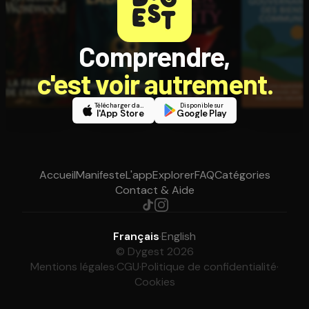
Comprendre,
c'est voir autrement.
Télécharger dans
Disponible sur
l'App Store
Google Play
Accueil
Manifeste
L'app
Explorer
FAQ
Catégories
Contact & Aide
Français
·
English
© Dygest 2026
Mentions légales
·
CGU
·
Politique de confidentialité
·
Cookies