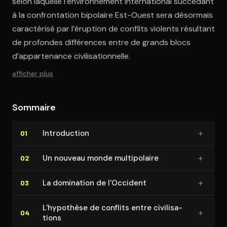
selon laquelle l’environnement international succédant
à la confrontation bipolaire Est-Ouest sera désormais
caractérisé par l’éruption de conflits violents résultant
de profondes différences entre de grands blocs
d’appartenance civilisationnelle.
afficher plus
Sommaire
+
In­tro­duc­tion
01
+
Un nouveau monde mul­ti­po­laire
02
+
La domination de l'Occident
03
L'hypothèse de conflits entre ci­vi­li­sa­
+
04
tions