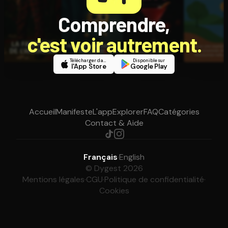
Comprendre,
c'est voir autrement.
Télécharger dans
Disponible sur
l'App Store
Google Play
Accueil
Manifeste
L'app
Explorer
FAQ
Catégories
Contact & Aide
Français
·
English
© Dygest 2026
Mentions légales
·
CGU
·
Politique de confidentialité
·
Cookies