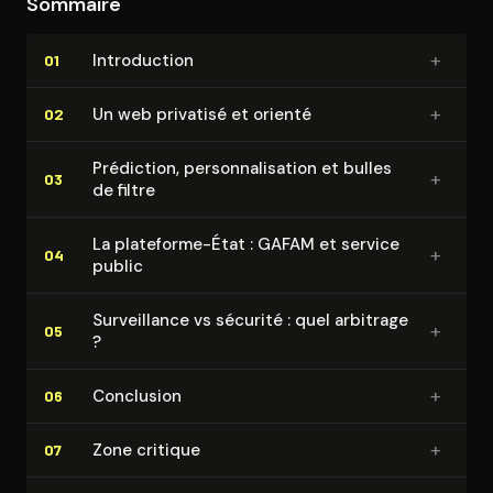
Sommaire
façonner nos comportements. L'ouvrage invite ainsi à
prendre conscience des enjeux éthiques et politiques
+
In­tro­duc­tion
01
soulevés par la mainmise des géants du numérique sur
nos vies, nos données et nos libertés
+
Un web privatisé et orienté
02
Prédiction, per­son­na­li­sa­tion et bulles
+
03
de filtre
La plateforme-État : GAFAM et service
+
04
public
Sur­veillance vs sécurité : quel arbitrage
+
05
?
+
Conclusion
06
+
Zone critique
07