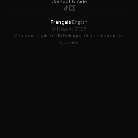
Contact & Aide
Français
·
English
© Dygest 2026
Mentions légales
·
CGU
·
Politique de confidentialité
·
Cookies