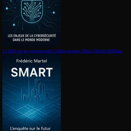
13 défis de la cy­ber­sé­cu­ri­té
Gildas Avoine, Marc-Olivier Killijian