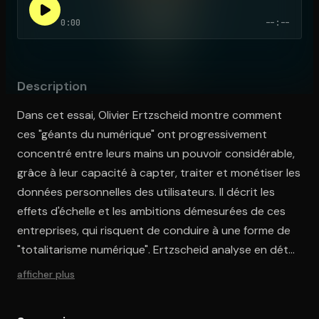
0:00
--:--
Ouvre l'app Appareil photo, pointe sur le code. C'est gratuit à l
Description
Dans cet essai, Olivier Ertzscheid montre comment
ces "géants du numérique" ont progressivement
concentré entre leurs mains un pouvoir considérable,
grâce à leur capacité à capter, traiter et monétiser les
données personnelles des utilisateurs. Il décrit les
effets d'échelle et les ambitions démesurées de ces
entreprises, qui risquent de conduire à une forme de
"totalitarisme numérique". Ertzscheid analyse en détail
le fonctionnement des algorithmes qui sous-tendent
afficher plus
le modèle économique de ces plateformes, capables
d'anticiper nos besoins, de prédire nos choix et de