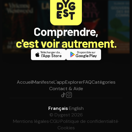
Comprendre,
c'est voir autrement.
Télécharger dans
Disponible sur
l'App Store
Google Play
Accueil
Manifeste
L'app
Explorer
FAQ
Catégories
Contact & Aide
Français
·
English
© Dygest 2026
Mentions légales
·
CGU
·
Politique de confidentialité
·
Cookies