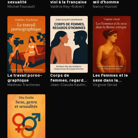
sexualité
viol à la française
œil d'homme
Michel Foucault
Valérie Rey-Robert
Nancy Huston
Le travail por­no­
Corps de
Les Femmes et le
gra­phique
femmes, regards
sexe dans la
Mathieu Trachman
d'hommes
Jean-Claude Kaufmann
Rome antique
Virginie Girod