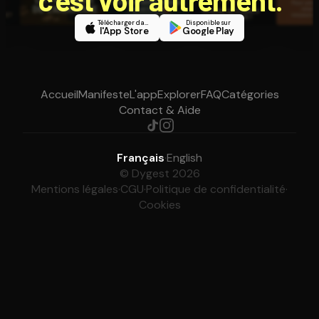
Télécharger dans
Disponible sur
l'App Store
Google Play
Accueil
Manifeste
L'app
Explorer
FAQ
Catégories
Contact & Aide
Français
·
English
© Dygest 2026
Mentions légales
·
CGU
·
Politique de confidentialité
·
Cookies