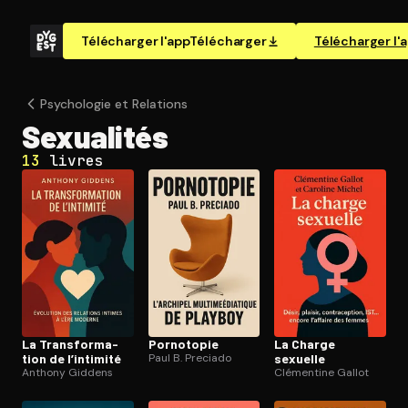
Télécharger l'app
Télécharger
Télécharger l'
Psychologie et Relations
Sexualités
13
livres
La Trans­for­ma­
Pornotopie
La Charge
tion de l’intimité
Paul B. Preciado
sexuelle
Anthony Giddens
Clémentine Gallot