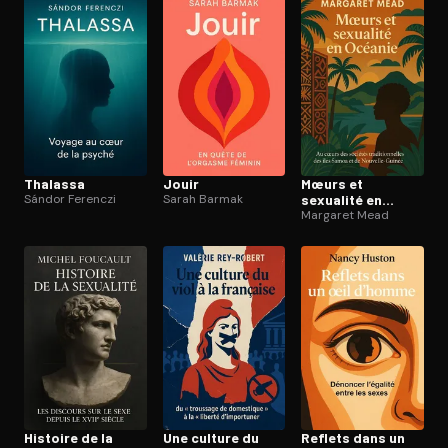
Ouvre l'app Appareil photo, pointe sur le code. C'est gratuit à l
Thalassa
Jouir
Mœurs et
Sándor Ferenczi
Sarah Barmak
sexualité en
Océanie
Margaret Mead
Histoire de la
Une culture du
Reflets dans un