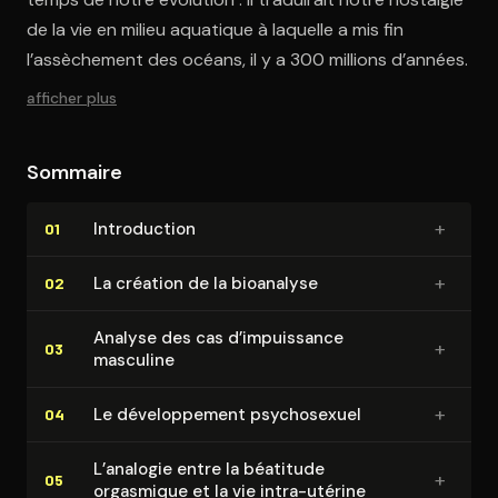
de la vie en milieu aquatique à laquelle a mis fin
l’assèchement des océans, il y a 300 millions d’années.
afficher plus
Sommaire
+
In­tro­duc­tion
01
+
La création de la bioanalyse
02
Analyse des cas d’impuissance
+
03
masculine
+
Le dé­ve­lop­pe­ment psy­cho­sexuel
04
L’analogie entre la béatitude
+
05
orgasmique et la vie intra-utérine