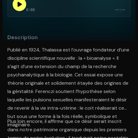
0:00
--:--
Ouvre l'app Appareil photo, pointe sur le code. C'est gratuit à l
Description
Publié en 1924, Thalassa est l’ouvrage fondateur d’une
discipline scientifique nouvelle : la « bioanalyse ». Il
s’agit d’une extension du champ de la recherche
psychanalytique à la biologie. Cet essai expose une
théorie originale et solidement étayée des origines de
la génitalité. Ferenczi soutient l’hypothèse selon
laquelle les pulsions sexuelles manifesteraient le désir
de revenir à la vie intra-utérine : le coït réaliserait ce
but sous une forme à la fois réelle, symbolique et
Plus loin encore, il affirme que ce désir serait inscrit
imaginaire.
dans notre patrimoine organique depuis les premiers
temps de notre évolution : il traduirait notre nostalgie