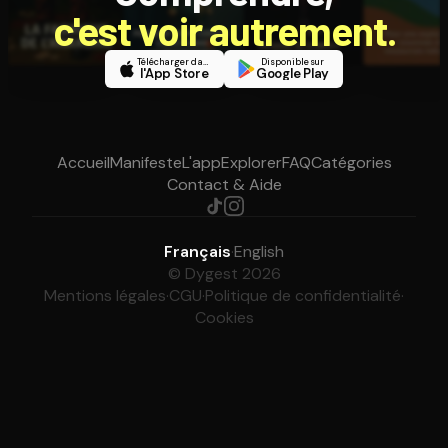
c'est voir autrement.
Télécharger dans
Disponible sur
l'App Store
Google Play
Accueil
Manifeste
L'app
Explorer
FAQ
Catégories
Contact & Aide
Français
·
English
© Dygest 2026
Mentions légales
·
CGU
·
Politique de confidentialité
·
Cookies