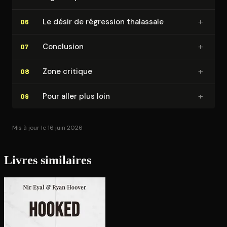
+
Le désir de régression thalassale
06
+
Conclusion
07
+
Zone critique
08
+
Pour aller plus loin
09
Mis à jour le 16 juin 2026
Livres similaires