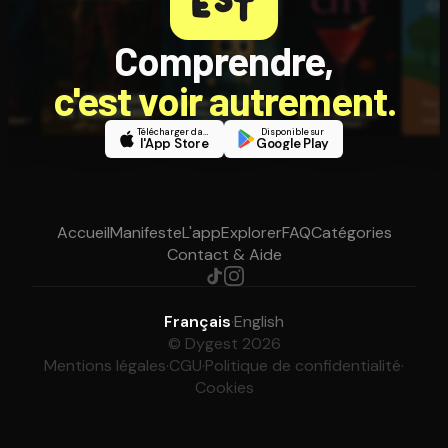
Comprendre,
c'est voir autrement.
Télécharger dans
Disponible sur
l'App Store
Google Play
Accueil
Manifeste
L'app
Explorer
FAQ
Catégories
Contact & Aide
Français
·
English
© Dygest 2026
Mentions légales
·
CGU
·
Politique de confidentialité
·
Cookies