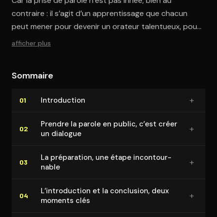
Car la prise de parole n’est pas innée, bien au
contraire : il s’agit d’un apprentissage que chacun
peut mener pour devenir un orateur talentueux, pour
dépasser ses appréhensions pour finalement y
afficher plus
prendre du plaisir.
Sommaire
+
In­tro­duc­tion
01
Prendre la parole en public, c’est créer
+
02
un dialogue
La préparation, une étape in­con­tour­
+
03
nable
L’in­tro­duc­tion et la conclusion, deux
+
04
moments clés