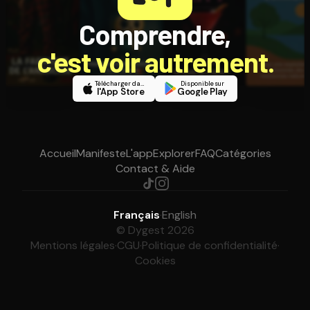
Comprendre,
c'est voir autrement.
Télécharger dans
Disponible sur
l'App Store
Google Play
Accueil
Manifeste
L'app
Explorer
FAQ
Catégories
Contact & Aide
Français
·
English
© Dygest 2026
Mentions légales
·
CGU
·
Politique de confidentialité
·
Cookies