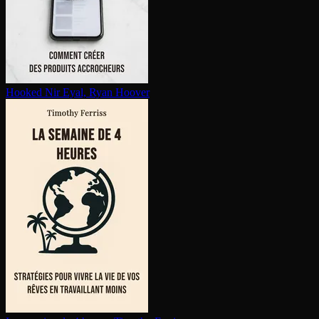
Hooked
Nir Eyal, Ryan Hoover