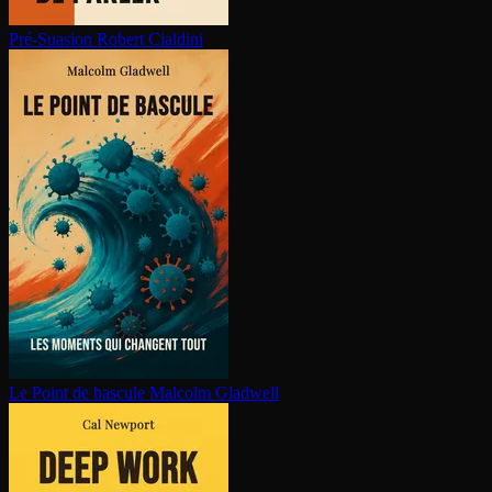
Pré-Suasion
Robert Cialdini
Le Point de bascule
Malcolm Gladwell