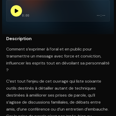
0:00
--:--
Ouvre l'app Appareil photo, pointe sur le code. C'est gratuit à l
Description
Comment s’exprimer à l’oral et en public pour
transmettre un message avec force et conviction,
influencer les esprits tout en dévoilant sa personnalité
?
C’est tout l’enjeu de cet ouvrage qui liste soixante
outils destinés à détailler autant de techniques
destinées à améliorer ses prises de parole, qu’il
s’agisse de discussions familiales, de débats entre
amis, d’une conférence ou d’un entretien d’embauche.