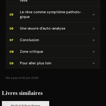
rêve
Le rêve comme symptôme pa­tho­lo­
+
05
gique
+
Une œuvre d’auto-analyse
06
+
Conclusion
07
+
Zone critique
08
+
Pour aller plus loin
09
Mis à jour le 16 juin 2026
Livres similaires