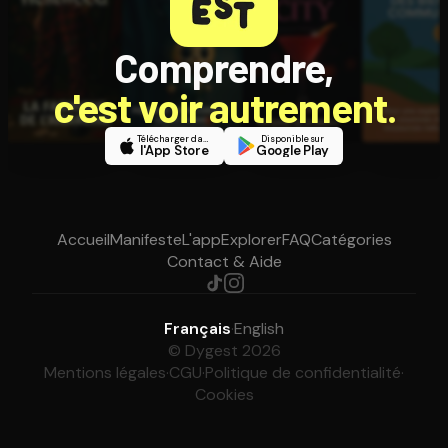
Comprendre,
c'est voir autrement.
Télécharger dans
Disponible sur
l'App Store
Google Play
Accueil
Manifeste
L'app
Explorer
FAQ
Catégories
Contact & Aide
Français
·
English
© Dygest 2026
Mentions légales
·
CGU
·
Politique de confidentialité
·
Cookies