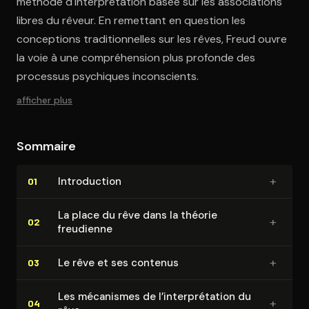
méthode d'interprétation basée sur les associations
libres du rêveur. En remettant en question les
conceptions traditionnelles sur les rêves, Freud ouvre
la voie à une compréhension plus profonde des
processus psychiques inconscients.
afficher plus
Sommaire
+
In­tro­duc­tion
01
La place du rêve dans la théorie
+
02
freudienne
+
Le rêve et ses contenus
03
Les mécanismes de l’in­ter­pré­ta­tion du
+
04