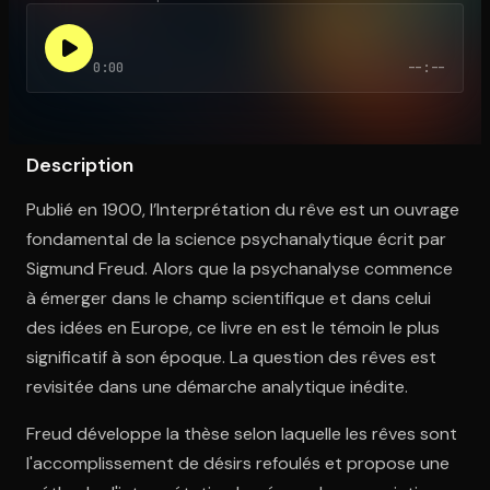
0:00
--:--
Ouvre l'app Appareil photo, pointe sur le code. C'est gratuit à l
Description
Publié en 1900, l’Interprétation du rêve est un ouvrage
fondamental de la science psychanalytique écrit par
Sigmund Freud. Alors que la psychanalyse commence
à émerger dans le champ scientifique et dans celui
des idées en Europe, ce livre en est le témoin le plus
significatif à son époque. La question des rêves est
revisitée dans une démarche analytique inédite.
Freud développe la thèse selon laquelle les rêves sont
l'accomplissement de désirs refoulés et propose une