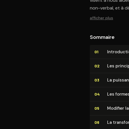
visent à nous aide
non-verbal, et à 
afficher plus
Sommaire
In­tro­duc­t
01
Les princi
02
La puissa
03
Les forme
04
Modifier l
05
La trans­f
06