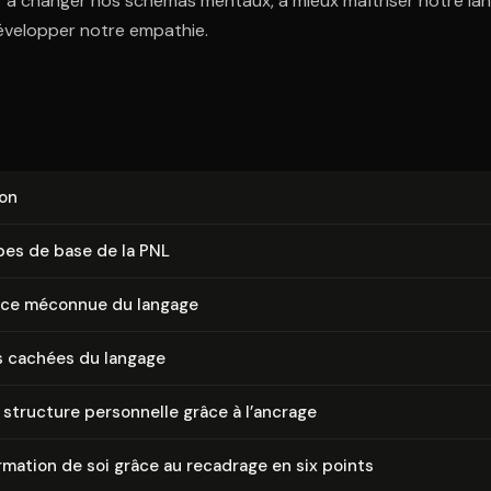
r à changer nos schémas mentaux, à mieux maîtriser notre la
développer notre empathie.
ion
pes de base de la PNL
nce méconnue du langage
s cachées du langage
a structure personnelle grâce à l’ancrage
or­ma­tion de soi grâce au recadrage en six points