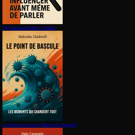
Pré-Suasion
Robert Cialdini
Le Point de bascule
Malcolm Gladwell