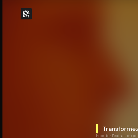
Transformez 
Écouter l'extrait du po