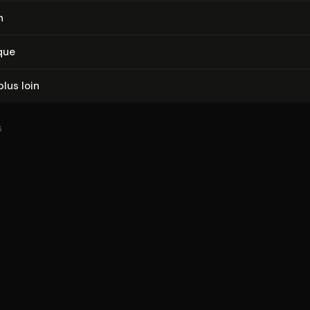
n
que
plus loin
6