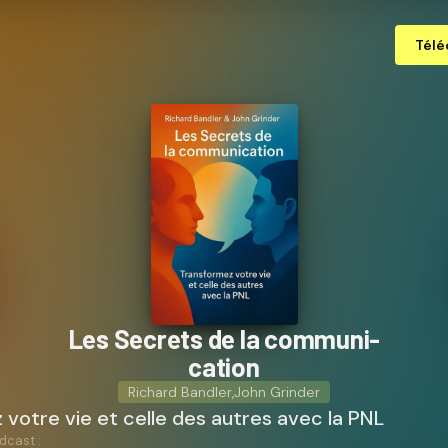
Télé
Les Secrets de la com­mu­ni­
ca­tion
Richard Bandler
,
John Grinder
votre vie et celle des autres avec la PNL
dcast :