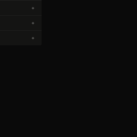
+
+
+