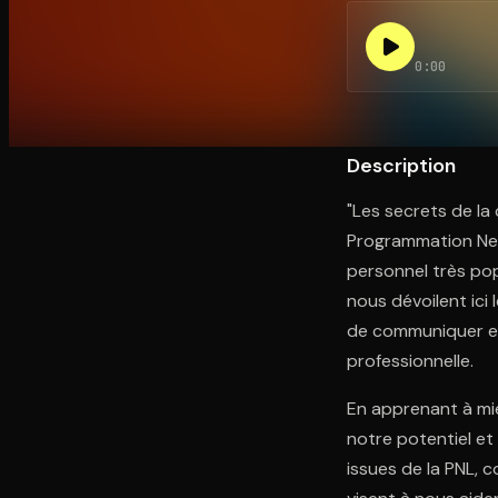
0:00
Ouvre l'app Appareil photo, pointe sur le code. C'est g
Description
"Les secrets de la
Programmation Ne
personnel très pop
nous dévoilent ici
de communiquer et 
professionnelle.
En apprenant à mi
notre potentiel et
issues de la PNL, 