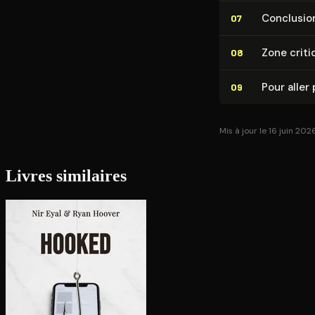
Conclusio
07
Zone criti
08
Pour aller 
09
Mis à jour le 16 juin 202
Livres similaires