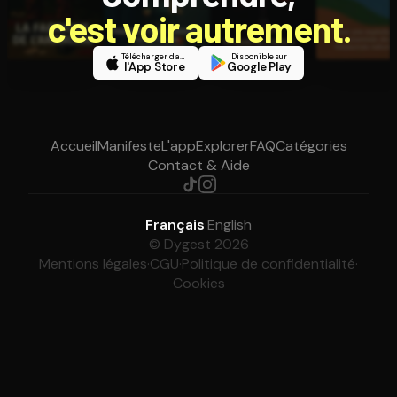
c'est voir autrement.
Télécharger dans
Disponible sur
l'App Store
Google Play
Accueil
Manifeste
L'app
Explorer
FAQ
Catégories
Contact & Aide
Français
·
English
© Dygest 2026
Mentions légales
·
CGU
·
Politique de confidentialité
·
Cookies