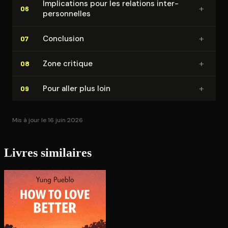
Im­pli­ca­tions pour les relations in­ter­
+
06
per­son­nelles
+
Conclusion
07
+
Zone critique
08
+
Pour aller plus loin
09
Mis à jour le 16 juin 2026
Livres similaires