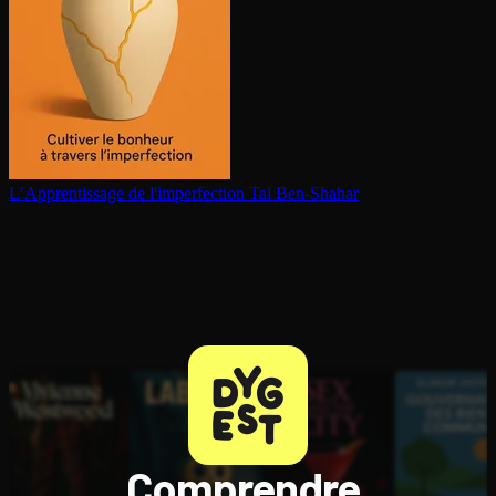
L’Ap­pren­tis­sage de l'im­per­fec­tion
Tal Ben-Shahar
Comprendre,