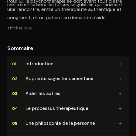
Pour lui, la psychothérapie se doit avant tout d’être
mettre en lumière les forces singulières qui l’animent.
une rencontre, entre un thérapeute authentique et
congruent, et un patient en demande d’aide.
afficher plus
Sommaire
+
In­tro­duc­tion
01
+
Ap­pren­tis­sages fon­da­men­taux
02
+
Aider les autres
03
+
Le processus thé­ra­peu­tique
04
+
Une philosophie de la personne
05