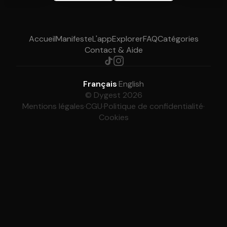
Accueil
Manifeste
L'app
Explorer
FAQ
Catégories
Contact & Aide
Français
·
English
© Dygest 2026
Mentions légales
·
CGU
·
Politique de confidentialité
·
Cookies