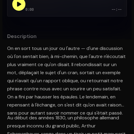
0:00
--:--
Ouvre l'app Appareil photo, pointe sur le code. C'est gratuit à l
Description
On en sort tous un jour ou l'autre — d'une discussion
où l'on sentait bien, à mi-chemin, que l'autre n'écoutait
plus vraiment ce qu'on disait. Il rebondissait sur un
mot, déplaçait le sujet d'un cran, sortait un exemple
qui n'avait qu'un rapport oblique, ou retournait notre
phrase contre nous avec un sourire un peu satisfait.
On a fini par hausser les épaules. Le lendemain, en
repensant à l'échange, on s'est dit qu'on avait raison —
sans pour autant savoir nommer ce qui s'était passé.
Au début des années 1830, un philosophe allemand
presque inconnu du grand public, Arthur
Schopenhauer, range dans un tiroir un petit manuscrit