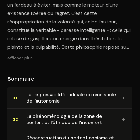
un fardeau à éviter, mais comme le moteur d'une
existence libérée du regret. C'est cette
réappropriation de la volonté qui, selon l'auteur,
constitue la véritable « paresse intelligente » : celle qui
refuse de gaspiller son énergie dans l'hésitation, la
plainte et la culpabilité. Cette philosophie repose sur
un socle fondamental : le concept de responsabilité
afficher plus
radicale.
Sommaire
La res­pon­sa­bi­li­té radicale comme socle
+
01
de l'autonomie
La phé­no­mé­no­lo­gie de la zone de
+
02
confort et l'éthique de l'inconfort
Dé­cons­truc­tion du per­fec­tion­nisme et