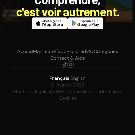
c'est voir autrement.
Télécharger dans
Disponible sur
l'App Store
Google Play
Accueil
Manifeste
L'app
Explorer
FAQ
Catégories
Contact & Aide
Français
·
English
© Dygest 2026
Mentions légales
·
CGU
·
Politique de confidentialité
·
Cookies