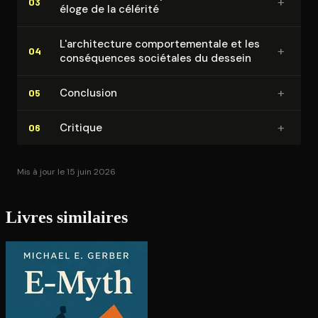
+
03
éloge de la célérité
L'ar­chi­tec­ture com­por­te­men­tale et les
+
04
consé­quences sociétales du dessein
+
Conclusion
05
+
Critique
06
Mis à jour le 15 juin 2026
Livres similaires