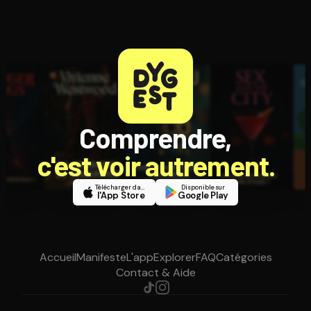
Comprendre,
c'est voir autrement.
Télécharger dans
Disponible sur
l'App Store
Google Play
Accueil
Manifeste
L'app
Explorer
FAQ
Catégories
Contact & Aide