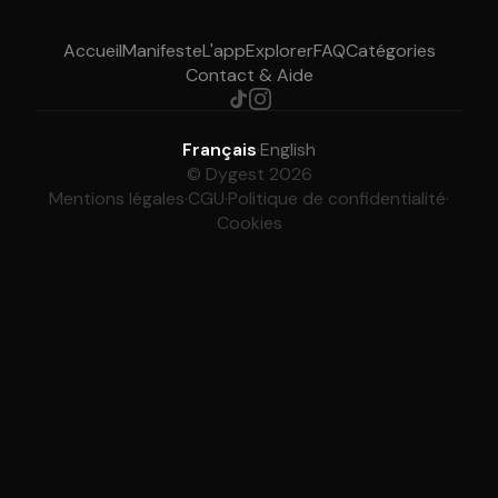
Accueil
Manifeste
L'app
Explorer
FAQ
Catégories
Contact & Aide
Français
·
English
© Dygest 2026
Mentions légales
·
CGU
·
Politique de confidentialité
·
Cookies