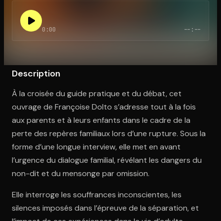
0:00
--:--
Ouvre l'app Appareil photo, pointe sur le code. C'est gratuit à l
Description
À la croisée du guide pratique et du débat, cet
ouvrage de Françoise Dolto s’adresse tout à la fois
aux parents et à leurs enfants dans le cadre de la
perte des repères familiaux lors d’une rupture. Sous la
forme d’une longue interview, elle met en avant
l’urgence du dialogue familial, révélant les dangers du
non-dit et du mensonge par omission.
Elle interroge les souffrances inconscientes, les
silences imposés dans l’épreuve de la séparation, et