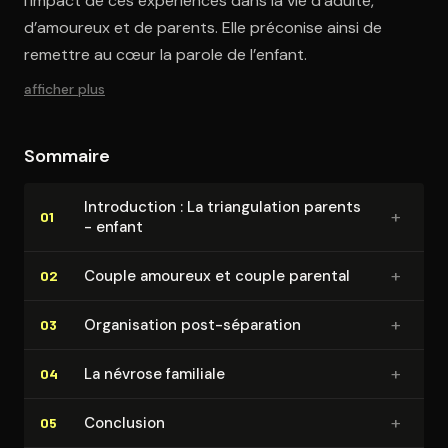
l’impact de ces expériences dans la vie d’adulte,
d’amoureux et de parents. Elle préconise ainsi de
remettre au cœur la parole de l’enfant.
afficher plus
Sommaire
In­tro­duc­tion : La tri­an­gu­la­tion parents
+
01
- enfant
+
Couple amoureux et couple parental
02
+
Or­ga­ni­sa­tion post-séparation
03
+
La névrose familiale
04
+
Conclusion
05