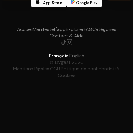
l'App Store
Google Play
Accueil
Manifeste
L'app
Explorer
FAQ
Catégories
Contact & Aide
Français
·
English
© Dygest 2026
Mentions légales
·
CGU
·
Politique de confidentialité
·
Cookies