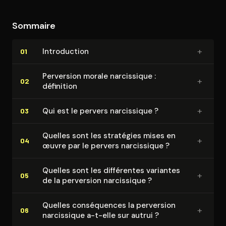
Sommaire
+
In­tro­duc­tion
01
Perversion morale narcissique :
+
02
définition
+
Qui est le pervers narcissique ?
03
Quelles sont les stratégies mises en
+
04
œuvre par le pervers narcissique ?
Quelles sont les différentes variantes
+
05
de la perversion narcissique ?
Quelles consé­quences la perversion
+
06
narcissique a-t-elle sur autrui ?