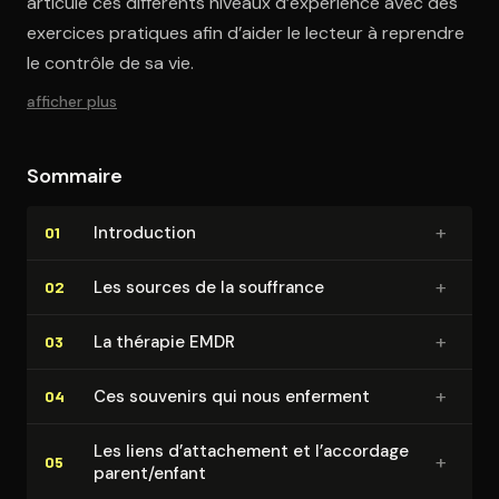
articule ces différents niveaux d’expérience avec des
exercices pratiques afin d’aider le lecteur à reprendre
le contrôle de sa vie.
afficher plus
Sommaire
+
In­tro­duc­tion
01
+
Les sources de la souffrance
02
+
La thérapie EMDR
03
+
Ces souvenirs qui nous enferment
04
Les liens d’attachement et l’accordage
+
05
parent/enfant