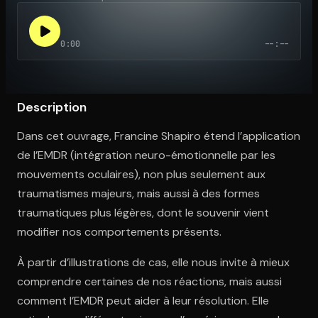
0:00
--:--
Ouvre l'app Appareil photo, pointe sur le code. C'est gratuit à l
Description
Dans cet ouvrage, Francine Shapiro étend l’application
de l’EMDR (intégration neuro-émotionnelle par les
mouvements oculaires), non plus seulement aux
traumatismes majeurs, mais aussi à des formes
traumatiques plus légères, dont le souvenir vient
modifier nos comportements présents.
À partir d’illustrations de cas, elle nous invite à mieux
comprendre certaines de nos réactions, mais aussi
comment l’EMDR peut aider à leur résolution. Elle