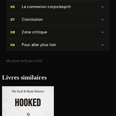
+
La connexion corps/esprit
06
+
Conclusion
07
+
Zone critique
08
+
Pour aller plus loin
09
Mis à jour le 16 juin 2026
Livres similaires