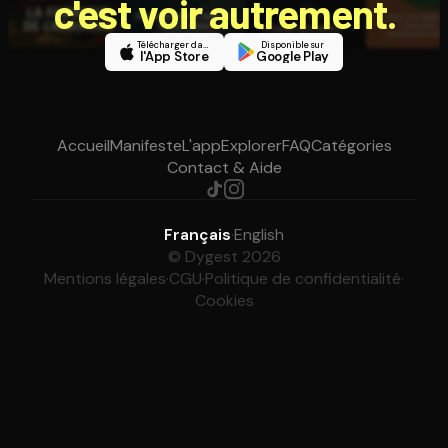
c'est voir autrement.
Télécharger dans
Disponible sur
l'App Store
Google Play
Accueil
Manifeste
L'app
Explorer
FAQ
Catégories
Contact & Aide
Français
·
English
© Dygest 2026
Mentions légales
·
CGU
·
Politique de confidentialité
·
Cookies