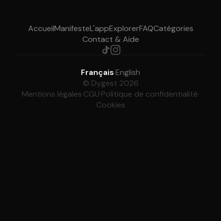
Accueil
Manifeste
L'app
Explorer
FAQ
Catégories
Contact & Aide
Français
·
English
© Dygest 2026
Mentions légales
·
CGU
·
Politique de confidentialité
·
Cookies