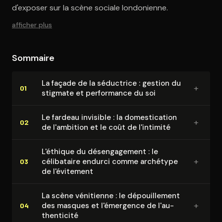
d'exposer sur la scène sociale londonienne.
afficher plus
Sommaire
La façade de la séductrice : gestion du
+
01
stigmate et performance du soi
Le fardeau invisible : la do­mes­ti­ca­tion
+
02
de l'ambition et le coût de l'intimité
L'éthique du désen­ga­ge­ment : le
+
célibataire endurci comme archétype
03
de l'évitement
La scène vénitienne : le dé­pouille­ment
+
des masques et l'émergence de l'au­
04
then­ti­ci­té