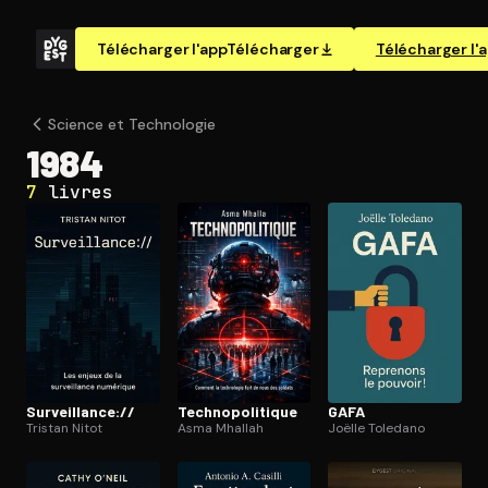
Télécharger l'app
Télécharger
Télécharger l'
Science et Technologie
1984
7
livres
Sur­veillance://
Tech­no­po­li­tique
GAFA
Tristan Nitot
Asma Mhallah
Joëlle Toledano