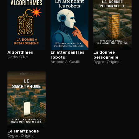
Ouvre l'app Appareil photo, pointe sur le code. C'est gratuit à l
Algorithmes
En attendant les
La donnée
Cathy O’Neil
robots
personnelle
Antonio A. Casilli
Dygest Original
Le smartphone
Dygest Original