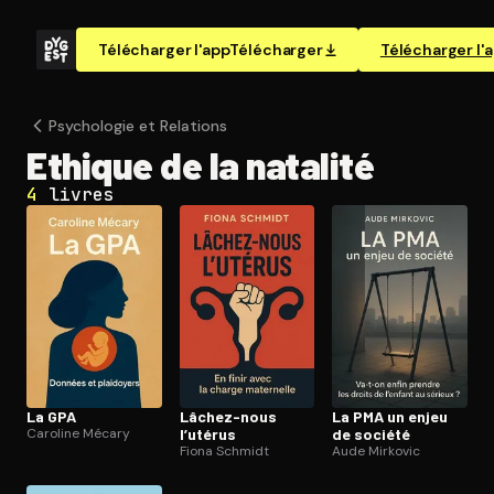
Télécharger l'app
Télécharger
Télécharger l'
Psychologie et Relations
Ethique de la natalité
4
livres
La GPA
Lâchez-nous
La PMA un enjeu
Caroline Mécary
l’utérus
de société
Fiona Schmidt
Aude Mirkovic