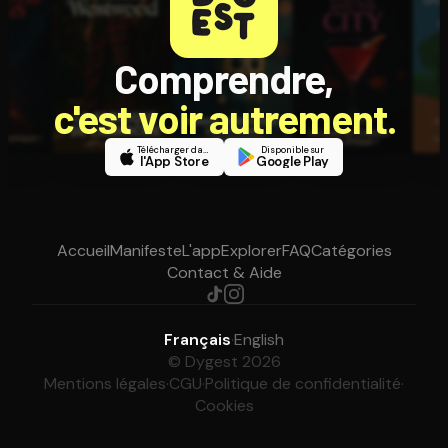
Comprendre,
c'est voir autrement.
Télécharger dans
Disponible sur
l'App Store
Google Play
Accueil
Manifeste
L'app
Explorer
FAQ
Catégories
Contact & Aide
Français
·
English
© Dygest 2026
Mentions légales
·
CGU
·
Politique de confidentialité
·
Cookies