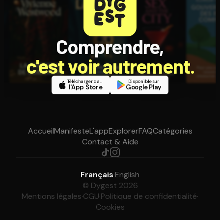
Comprendre,
c'est voir autrement.
Télécharger dans
Disponible sur
l'App Store
Google Play
Accueil
Manifeste
L'app
Explorer
FAQ
Catégories
Contact & Aide
Français
·
English
© Dygest 2026
Mentions légales
·
CGU
·
Politique de confidentialité
·
Cookies