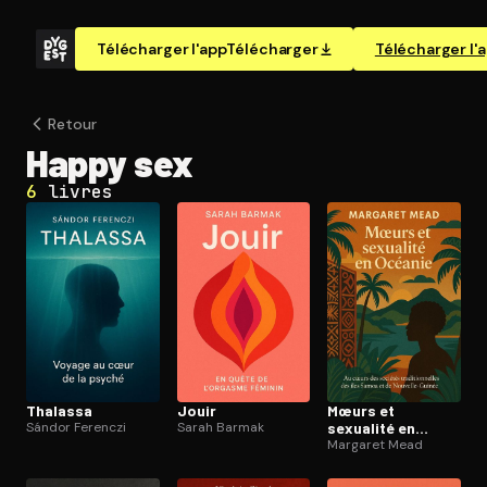
Télécharger l'app
Télécharger
Télécharger l'
Retour
Happy sex
6
livres
Thalassa
Jouir
Mœurs et
Sándor Ferenczi
Sarah Barmak
sexualité en
Océanie
Margaret Mead