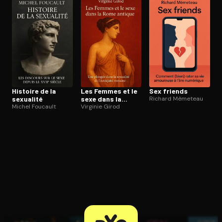
Ouvre l'app Appareil photo, pointe sur le code. C'est gratuit à l
Histoire de la
Les Femmes et le
Sex friends
sexualité
sexe dans la
Richard Mèmeteau
Michel Foucault
Rome antique
Virginie Girod