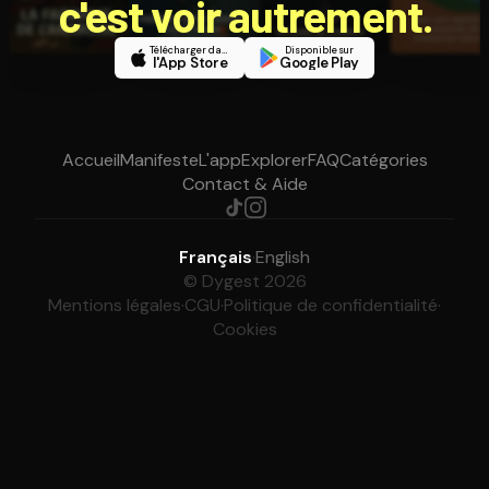
c'est voir autrement.
Télécharger dans
Disponible sur
l'App Store
Google Play
Accueil
Manifeste
L'app
Explorer
FAQ
Catégories
Contact & Aide
Français
·
English
© Dygest 2026
Mentions légales
·
CGU
·
Politique de confidentialité
·
Cookies