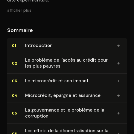
afficher plus
Sommaire
+
In­tro­duc­tion
01
Le problème de l’accès au crédit pour
+
02
les plus pauvres
+
Le microcrédit et son impact
03
+
Microcrédit, épargne et assurance
04
La gouvernance et le problème de la
+
05
corruption
Les effets de la dé­cen­tra­li­sa­tion sur la
+
06